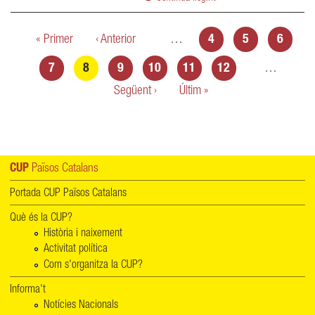
Pàgines
« Primer
‹ Anterior
…
4
5
6
7
8
9
10
11
12
…
Següent ›
Últim »
CUP
Països Catalans
Portada CUP Països Catalans
Què és la CUP?
Història i naixement
Activitat política
Com s'organitza la CUP?
Informa't
Notícies Nacionals