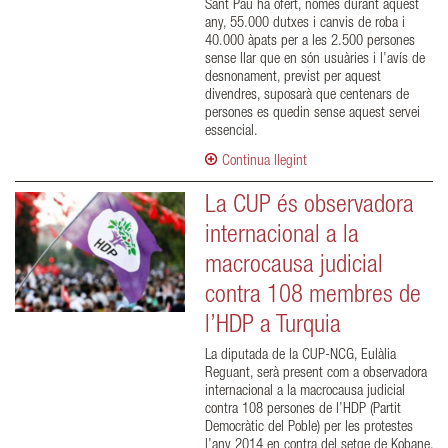
Sant Pau ha ofert, només durant aquest
any, 55.000 dutxes i canvis de roba i
40.000 àpats per a les 2.500 persones
sense llar que en són usuàries i l’avís de
desnonament, previst per aquest
divendres, suposarà que centenars de
persones es quedin sense aquest servei
essencial.
Continua llegint
La CUP és observadora
internacional a la
macrocausa judicial
contra 108 membres de
l’HDP a Turquia
La diputada de la CUP-NCG, Eulàlia
Reguant, serà present com a observadora
internacional a la macrocausa judicial
contra 108 persones de l’HDP (Partit
Democràtic del Poble) per les protestes
l’any 2014 en contra del setge de Kobane,