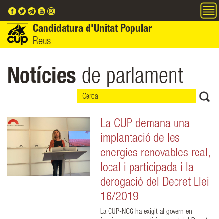
Vés al contingut
Candidatura d'Unitat Popular
Reus
Notícies
de parlament
La CUP demana una
implantació de les
energies renovables real,
local i participada i la
derogació del Decret Llei
16/2019
La CUP-NCG ha exigit al govern en