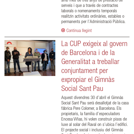
amb més de tres anys de prestació de
serveis i que a través de contractes
laborals o nomenaments temporals
realitzin activitats ordinàries, estables o
permanents per l’Administració Pública.
Continua llegint
La CUP exigeix al govern
de Barcelona i de la
Generalitat a treballar
conjuntament per
expropiar el Gimnàs
Social Sant Pau
Aquest divendres 30 d’abril el Gimnàs
Social Sant Pau serà desallotjat de la casa
fàbrica Pere Colomer, a Barcelona. Els
propietaris, la família d’especuladors
Encesa Viñas, hi volen construir pisos de
luxe al solar del Raval on s’ubica l’edifici.
El projecte social i inclusiu del Gimnàs