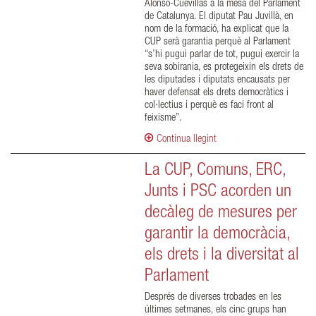
Alonso-Cuevillas a la mesa del Parlament
de Catalunya. El diputat Pau Juvillà, en
nom de la formació, ha explicat que la
CUP serà garantia perquè al Parlament
“s’hi pugui parlar de tot, pugui exercir la
seva sobirania, es protegeixin els drets de
les diputades i diputats encausats per
haver defensat els drets democràtics i
col·lectius i perquè es faci front al
feixisme”.
Continua llegint
La CUP, Comuns, ERC,
Junts i PSC acorden un
decàleg de mesures per
garantir la democràcia,
els drets i la diversitat al
Parlament
Després de diverses trobades en les
últimes setmanes, els cinc grups han