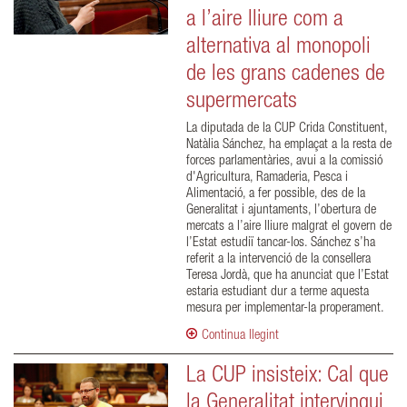
a l’aire lliure com a
alternativa al monopoli
de les grans cadenes de
supermercats
La diputada de la CUP Crida Constituent,
Natàlia Sánchez, ha emplaçat a la resta de
forces parlamentàries, avui a la comissió
d'Agricultura, Ramaderia, Pesca i
Alimentació, a fer possible, des de la
Generalitat i ajuntaments, l’obertura de
mercats a l’aire lliure malgrat el govern de
l’Estat estudiï tancar-los. Sánchez s’ha
referit a la intervenció de la consellera
Teresa Jordà, que ha anunciat que l’Estat
estaria estudiant dur a terme aquesta
mesura per implementar-la properament.
Continua llegint
La CUP insisteix: Cal que
la Generalitat intervingui