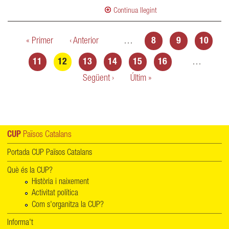
Continua llegint
Pàgines
« Primer
‹ Anterior
…
8
9
10
11
12
13
14
15
16
…
Següent ›
Últim »
CUP
Països Catalans
Portada CUP Països Catalans
Què és la CUP?
Història i naixement
Activitat política
Com s'organitza la CUP?
Informa't