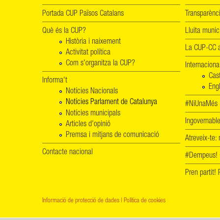
Portada CUP Països Catalans
Transparènc
Què és la CUP?
Lluita munic
Història i naixement
La CUP-CC a
Activitat política
Com s'organitza la CUP?
Internaciona
Cas
Informa't
Engl
Notícies Nacionals
Notícies Parlament de Catalunya
#NiUnaMés -
Notícies municipals
Ingovernab
Articles d'opinió
Premsa i mitjans de comunicació
Atreveix-te:
Contacte nacional
#Dempeus!
Pren partit
Informació de protecció de dades
|
Política de cookies