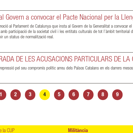
l Govern a convocar el Pacte Nacional per la Lle
ió al Parlament de Catalunya que insta al Govern de la Generalitat a convocar el 
mb participació de la societat civil i les entitats culturals de tot l’àmbit territoria
nir un status de normalització real.
IRADA DE LES ACUSACIONS PARTICULARS DE LA 
 repressió pel seu compromís polític arreu dels Països Catalans en els darrers meso
1
2
3
4
5
6
7
8
9
 la CUP
Militància