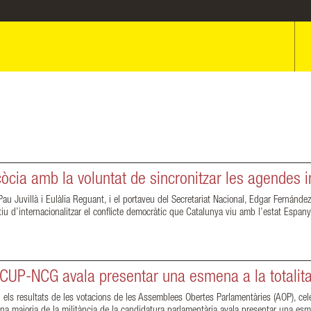
còcia amb la voluntat de sincronitzar les agendes 
u Juvillà i Eulàlia Reguant, i el portaveu del Secretariat Nacional, Edgar Fernández
iu d’internacionalitzar el conflicte democràtic que Catalunya viu amb l’estat Espany
a CUP-NCG avala presentar una esmena a la totalita
els resultats de les votacions de les Assemblees Obertes Parlamentàries (AOP), ce
una majoria de la militància de la candidatura parlamentària avala presentar una esm