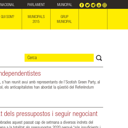
NACIONAL
PARLAMENT
MUNICIPAL
QUI SOM?
MUNICIPALS
GRUP
2015
MUNICIPAL
independentistes
, s’han reunit avui amb representants de l’Scotish Green Party, al
ol, els anticapitalistes han abordat la qüestió del Referèndum
t dels pressupostos i seguir negociant
lebrades aquest passat cap de setmana a diversos indrets del
ena a la totalitat als pressupostos 2020 perquè “són insuficients i