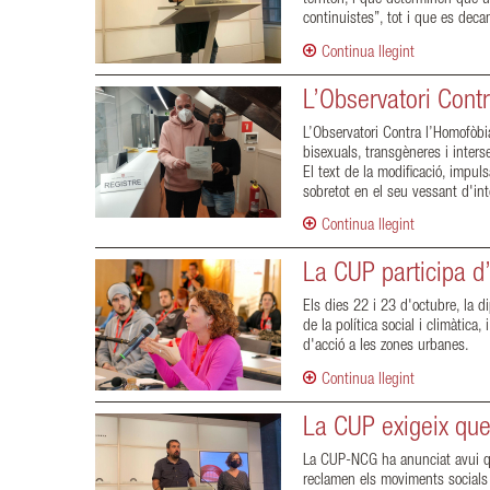
continuistes”, tot i que es dec
Continua llegint
L’Observatori Cont
L’Observatori Contra l’Homofòbia
bisexuals, transgèneres i interse
El text de la modificació, impul
sobretot en el seu vessant d'inte
Continua llegint
La CUP participa d
Els dies 22 i 23 d'octubre, la d
de la política social i climàtic
d'acció a les zones urbanes.
Continua llegint
La CUP exigeix que 
La CUP-NCG ha anunciat avui que
reclamen els moviments socials 