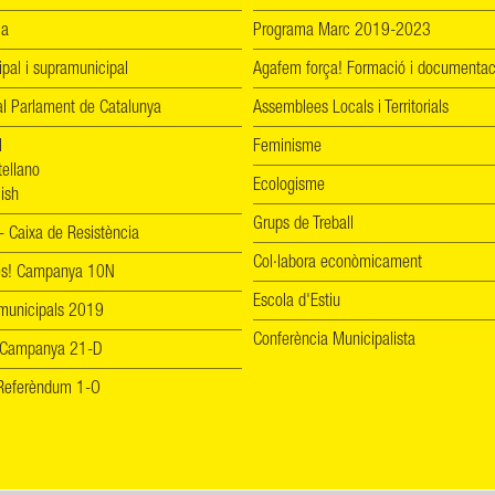
ia
Programa Marc 2019-2023
ipal i supramunicipal
Agafem força! Formació i documentac
l Parlament de Catalunya
Assemblees Locals i Territorials
l
Feminisme
tellano
Ecologisme
ish
Grups de Treball
 Caixa de Resistència
Col·labora econòmicament
les! Campanya 10N
Escola d'Estiu
 municipals 2019
Conferència Municipalista
 Campanya 21-D
! Referèndum 1-O