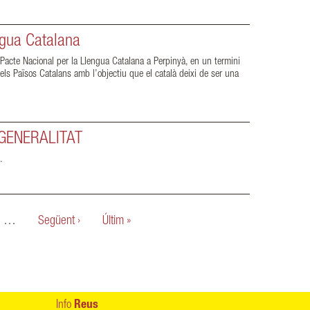
ngua Catalana
Pacte Nacional per la Llengua Catalana a Perpinyà, en un termini
l dels Països Catalans amb l’objectiu que el català deixi de ser una
GENERALITAT
s.
…
Següent ›
Últim »
Info
Reus