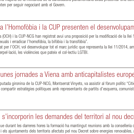
anten per seguir negociant amb el Govern.
ra l’Homofòbia i la CUP presenten el desenvolupam
 (OCH) i la CUP-NCG han registrat avui una proposició per la modificació de la llei 1
xuals i erradicar l’homofòbia, la bifòbia i la transfòbia”.
sat per l’OCH, vol desenvolupar tot el marc jurídic que representa la llei 11/2014, a
rpel·lació, les violències que pateix el col·lectiu LGTBI.
’unes jornades a Viena amb anticapitalistes europ
iputada gironina de la CUP-NCG, Montserrat Vinyets, va assistir al fòrum polític “Citie
a, i compartir estratègies polítiques amb representants de partits d'esquerra, comunis
s’incorporin les demandes del territori al nou dec
 durant les darreres hores la formació ha mantingut reunions amb la conselleria d’A
i els ajuntaments dels territoris afectats pel nou Decret sobre energies renovables,