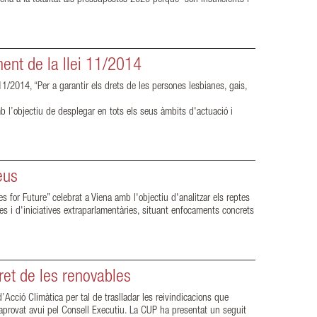
ent de la llei 11/2014
1/2014, “Per a garantir els drets de les persones lesbianes, gais,
mb l’objectiu de desplegar en tots els seus àmbits d'actuació i
eus
s for Future” celebrat a Viena amb l'objectiu d'analitzar els reptes
tes i d'iniciatives extraparlamentàries, situant enfocaments concrets
ret de les renovables
cció Climàtica per tal de traslladar les reivindicacions que
 aprovat avui pel Consell Executiu. La CUP ha presentat un seguit