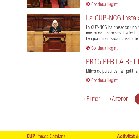
Continua llegint
La CUP-NCG insta a
La CUP-NCG ha presentat una moc
màxim de tres mesos, i a fer-ho a
llengua minoritzada i passi a te
Continua llegint
PR15 PER LA RET
Milers de persones han patit la
Continua llegint
Pàgines
« Primer
‹ Anterior
CUP
Països Catalans
Activitat
de