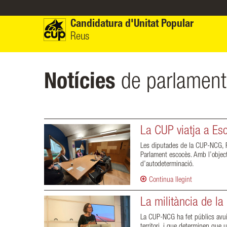
Vés al contingut
Candidatura d'Unitat Popular
Reus
Notícies
de parlament
La CUP viatja a Es
Les diputades de la CUP-NCG, Pa
Parlament escocès. Amb l’object
d’autodeterminació.
Continua llegint
La militància de l
La CUP-NCG ha fet públics avui 
territori, i que determinen que 