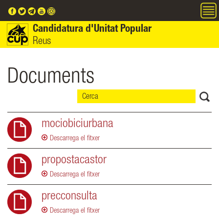
Vés al contingut
Candidatura d'Unitat Popular
Reus
Documents
mociobiciurbana
Descarrega el fitxer
propostacastor
Descarrega el fitxer
precconsulta
Descarrega el fitxer