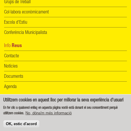
Grups de Treball
Col·labora econòmicament
Escola d'Estiu
Conferència Municipalista
Info
Reus
Contacte
Notícies
Documents
Agenda
Utilitzem cookies en aquest lloc per millorar la seva experiència d'usuari
Informació de protecció de dades
|
Política de cookies
En fer clic a qualsevol enllaç en aquesta pàgina vostè està donant el seu consentiment perquè
No, dóna'm més informació
utilitzem cookies.
Creative Commons - Reconeixement-CompartirIgual 4.0 Internacional (CC BY-SA 4.0)
OK, estic d'acord