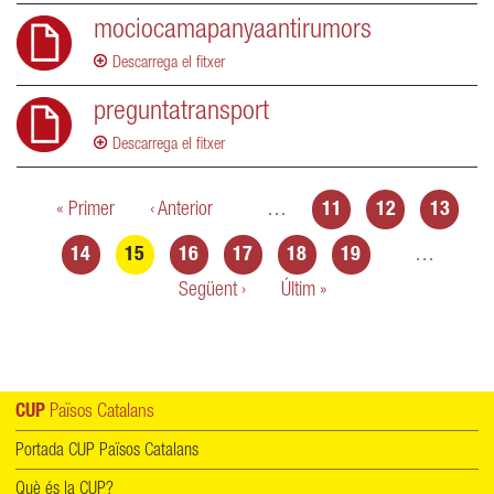
mociocamapanyaantirumors
Descarrega el fitxer
preguntatransport
Descarrega el fitxer
Pàgines
« Primer
‹ Anterior
…
11
12
13
14
15
16
17
18
19
…
Següent ›
Últim »
CUP
Països Catalans
Portada CUP Països Catalans
Què és la CUP?