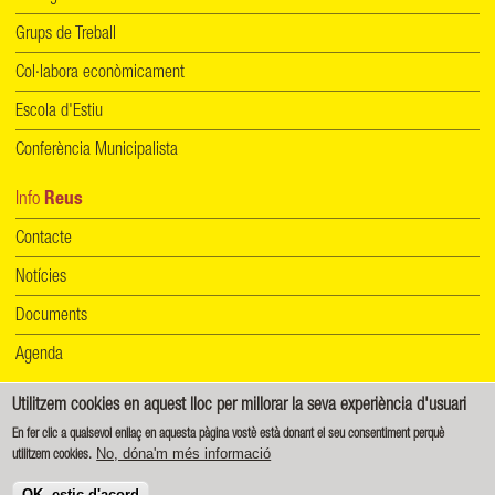
Grups de Treball
Col·labora econòmicament
Escola d'Estiu
Conferència Municipalista
Info
Reus
Contacte
Notícies
Documents
Agenda
Utilitzem cookies en aquest lloc per millorar la seva experiència d'usuari
Informació de protecció de dades
|
Política de cookies
En fer clic a qualsevol enllaç en aquesta pàgina vostè està donant el seu consentiment perquè
No, dóna'm més informació
utilitzem cookies.
Creative Commons - Reconeixement-CompartirIgual 4.0 Internacional (CC BY-SA 4.0)
OK, estic d'acord