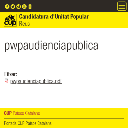
Vés al contingut
Candidatura d'Unitat Popular
Reus
pwpaudienciapublica
Fitxer:
pwpaudienciapublica.pdf
CUP
Països Catalans
Portada CUP Països Catalans