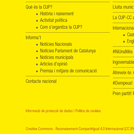
Què és la CUP?
Lluita munic
Història i naixement
La CUP-CC a
Activitat política
Com s'organitza la CUP?
Internaciona
Cas
Informa't
Engl
Notícies Nacionals
Notícies Parlament de Catalunya
#NiUnaMés -
Notícies municipals
Ingovernab
Articles d'opinió
Premsa i mitjans de comunicació
Atreveix-te:
Contacte nacional
#Dempeus!
Pren partit
Informació de protecció de dades
|
Política de cookies
Creative Commons - Reconeixement-CompartirIgual 4.0 Internacional (CC BY