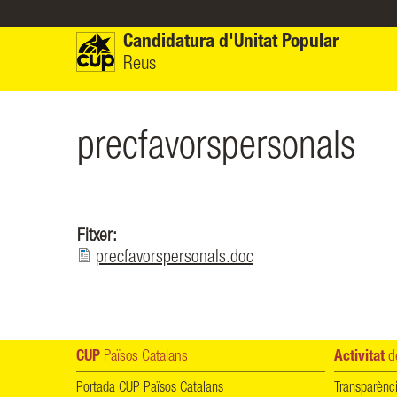
Vés al contingut
Candidatura d'Unitat Popular
Reus
precfavorspersonals
Fitxer:
precfavorspersonals.doc
CUP
Països Catalans
Activitat
de
Portada CUP Països Catalans
Transparènc