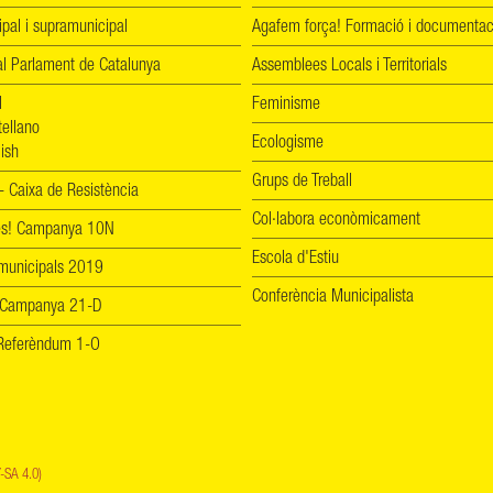
ipal i supramunicipal
Agafem força! Formació i documentac
l Parlament de Catalunya
Assemblees Locals i Territorials
l
Feminisme
tellano
Ecologisme
ish
Grups de Treball
 Caixa de Resistència
Col·labora econòmicament
les! Campanya 10N
Escola d'Estiu
 municipals 2019
Conferència Municipalista
 Campanya 21-D
! Referèndum 1-O
-SA 4.0)