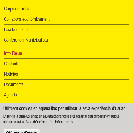
Grups de Treball
Col·labora econòmicament
Escola d'Estiu
Conferència Municipalista
Info
Reus
Contacte
Notícies
Documents
Agenda
Utilitzem cookies en aquest lloc per millorar la seva experiència d'usuari
Informació de protecció de dades
|
Política de cookies
En fer clic a qualsevol enllaç en aquesta pàgina vostè està donant el seu consentiment perquè
No, dóna'm més informació
utilitzem cookies.
Creative Commons - Reconeixement-CompartirIgual 4.0 Internacional (CC BY-SA 4.0)
OK, estic d'acord