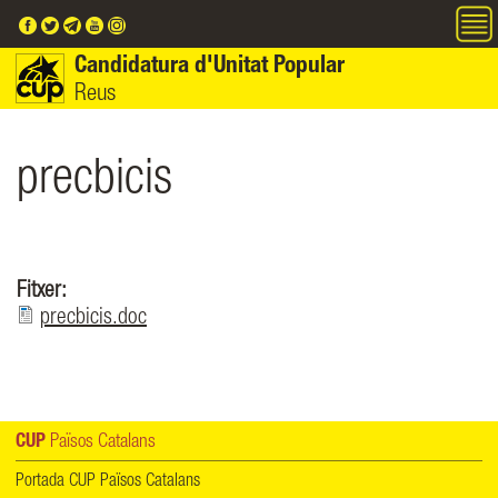
Vés al contingut
Candidatura d'Unitat Popular
Reus
precbicis
Fitxer:
precbicis.doc
CUP
Països Catalans
Portada CUP Països Catalans