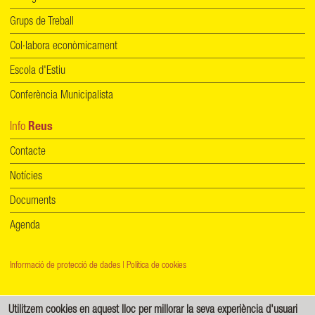
Grups de Treball
Col·labora econòmicament
Escola d'Estiu
Conferència Municipalista
Info
Reus
Contacte
Notícies
Documents
Agenda
Informació de protecció de dades
|
Política de cookies
Creative Commons - Reconeixement-CompartirIgual 4.0 Internacional (CC BY-SA 4.0)
Utilitzem cookies en aquest lloc per millorar la seva experiència d'usuari