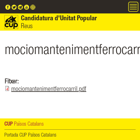
Vés al contingut
Candidatura d'Unitat Popular
Reus
mociomantenimentferrocarr
Fitxer:
mociomantenimentferrocarril.pdf
CUP
Països Catalans
Portada CUP Països Catalans