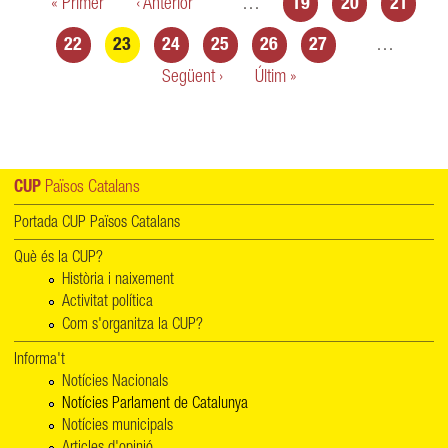
Pàgines
« Primer
‹ Anterior
…
19
20
21
22
23
24
25
26
27
…
Següent ›
Últim »
CUP
Països Catalans
Portada CUP Països Catalans
Què és la CUP?
Història i naixement
Activitat política
Com s'organitza la CUP?
Informa't
Notícies Nacionals
Notícies Parlament de Catalunya
Notícies municipals