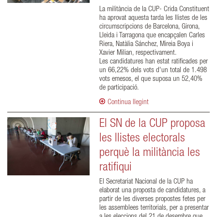
La militància de la CUP- Crida Constituent
ha aprovat aquesta tarda les llistes de les
circumscripcions de Barcelona, Girona,
Lleida i Tarragona que encapçalen Carles
Riera, Natàlia Sánchez, Mireia Boya i
Xavier Milian, respectivament.
Les candidatures han estat ratificades per
un 66,22% dels vots d'un total de 1.498
vots emesos, el que suposa un 52,40%
de participació.
Continua llegint
El SN de la CUP proposa
les llistes electorals
perquè la militància les
ratifiqui
El Secretariat Nacional de la CUP ha
elaborat una proposta de candidatures, a
partir de les diverses propostes fetes per
les assemblees territorials, per a presentar
a les eleccions del 21 de desembre que