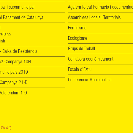
ipal i supramunicipal
Agafem força! Formació i documentac
l Parlament de Catalunya
Assemblees Locals i Territorials
l
Feminisme
tellano
Ecologisme
ish
Grups de Treball
 Caixa de Resistència
Col·labora econòmicament
les! Campanya 10N
Escola d'Estiu
 municipals 2019
Conferència Municipalista
 Campanya 21-D
! Referèndum 1-O
-SA 4.0)