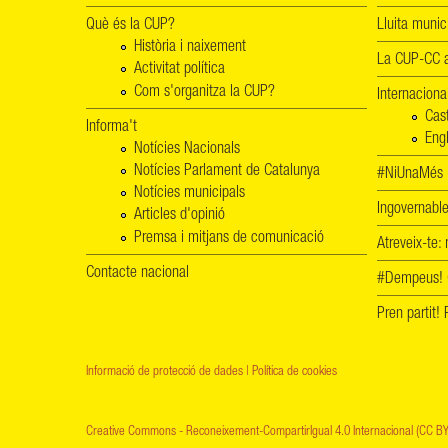
Què és la CUP?
Lluita munic
Història i naixement
La CUP-CC a
Activitat política
Com s'organitza la CUP?
Internaciona
Cas
Informa't
Engl
Notícies Nacionals
Notícies Parlament de Catalunya
#NiUnaMés -
Notícies municipals
Ingovernab
Articles d'opinió
Premsa i mitjans de comunicació
Atreveix-te:
Contacte nacional
#Dempeus!
Pren partit
Informació de protecció de dades
|
Política de cookies
Creative Commons - Reconeixement-CompartirIgual 4.0 Internacional (CC BY