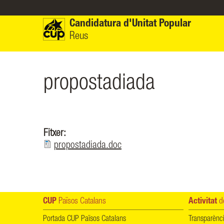
Vés al contingut
Candidatura d'Unitat Popular
Reus
propostadiada
Fitxer:
propostadiada.doc
CUP
Països Catalans
Activitat
de
Portada CUP Països Catalans
Transparènc