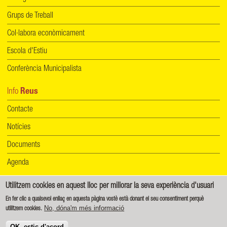
Grups de Treball
Col·labora econòmicament
Escola d'Estiu
Conferència Municipalista
Info
Reus
Contacte
Notícies
Documents
Agenda
Utilitzem cookies en aquest lloc per millorar la seva experiència d'usuari
Informació de protecció de dades
|
Política de cookies
En fer clic a qualsevol enllaç en aquesta pàgina vostè està donant el seu consentiment perquè
No, dóna'm més informació
utilitzem cookies.
Creative Commons - Reconeixement-CompartirIgual 4.0 Internacional (CC BY-SA 4.0)
OK, estic d'acord