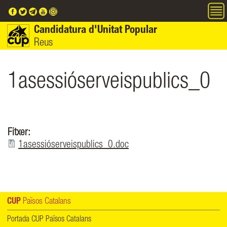
Vés al contingut
Candidatura d'Unitat Popular
Reus
1asessióserveispublics_0
Fitxer:
1asessióserveispublics_0.doc
CUP
Països Catalans
Portada CUP Països Catalans